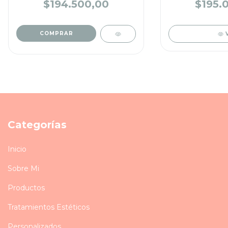
REG
$194.500,00
$195.
Categorías
Inicio
Sobre Mi
Productos
Tratamientos Estéticos
Personalizados