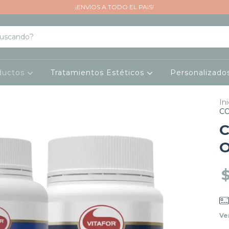
¡ENVIOS A TODO EL PAIS!
ductos
Tratamientos Estéticos
Personalizad
Ini
CO
C
O
Ve