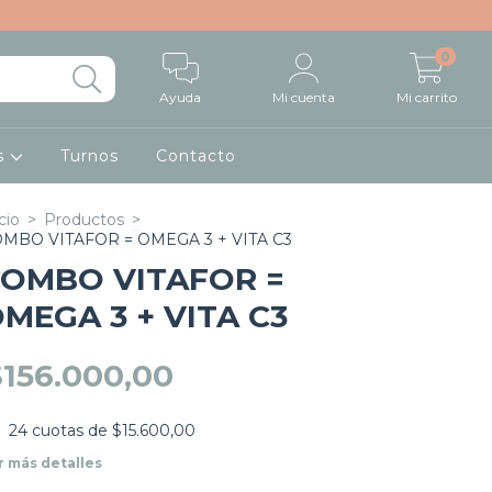
0
Ayuda
Mi cuenta
Mi carrito
os
Turnos
Contacto
cio
>
Productos
>
MBO VITAFOR = OMEGA 3 + VITA C3
OMBO VITAFOR =
MEGA 3 + VITA C3
$156.000,00
24
cuotas de
$15.600,00
r más detalles